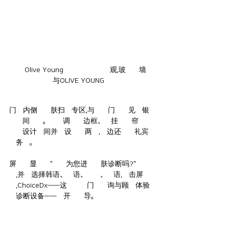
西面Olive Young釜山田浦站店外观,玻璃幕墙建
筑与OLIVE YOUNG招牌
门店内侧的皮肤扫描专区,与此前门店常见的银
色小间不同。金色调拱形边框、垂挂橙色帘子的
全新设计小间并排设置了两台,旁边还配有礼宾
服务台。
屏幕上显示着"需要为您进行肌肤诊断吗?"的提
示,并可选择韩语、英语、中文、日语,点击屏幕
后,ChoiceDx——这台用于门店咨询与顾客体验
的诊断设备——便开始引导。 