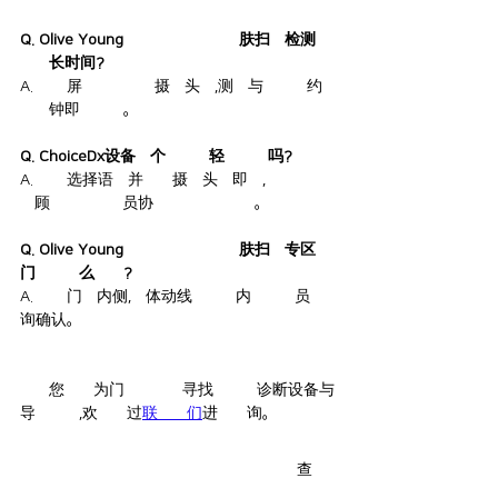
Q. Olive Young釜山田浦站店的皮肤扫描检测需
要多长时间?
A. 按照屏幕指引站在摄像头前,测量与分析大约
一分钟即可完成。
Q. ChoiceDx设备一个人也能轻松使用吗?
A. 只需选择语言并站在摄像头前即可,首次到店
的顾客也无需店员协助便能自行完成。
Q. Olive Young釜山田浦站店的皮肤扫描专区在
门店的什么位置?
A. 位于门店内侧,具体动线可向店内工作人员咨
询确认。
如果您正在为门店或品牌寻找合适的诊断设备与
导入方案,欢迎通过
联系我们
进行咨询。
查看全部
最新文章