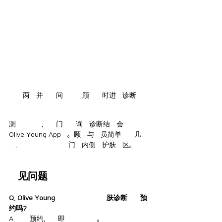
两台并排小间前多位顾客同时进行诊断
测量完成后,用于门店咨询的诊断结果会保存到
Olive Young App中。顾客与店员简单交流几句
后,便自然而然地走向门店内侧的护肤品区。
常见问题
Q. Olive Young釜山田浦站店的肌肤诊断需要预
约吗?
A. 无需预约,到店即可直接使用。