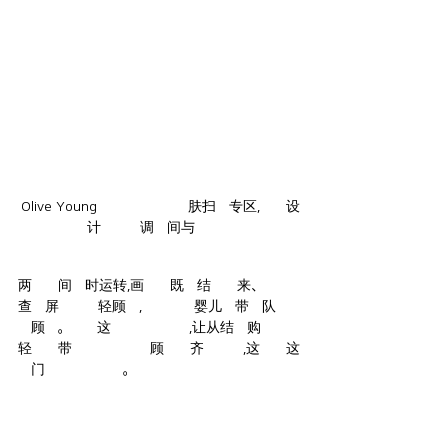
Olive Young釜山田浦站店皮肤扫描专区,全新设
计的金色调小间与指示牌
两台小间同时运转,画面中既有结伴而来、一同
查看屏幕的年轻顾客,也有背着婴儿背带排队等候
的顾客。西面这一商圈的特性,让从结伴购物的年
轻人到带着孩子的家庭顾客都齐聚于此,这正是这
家门店的一大特色。