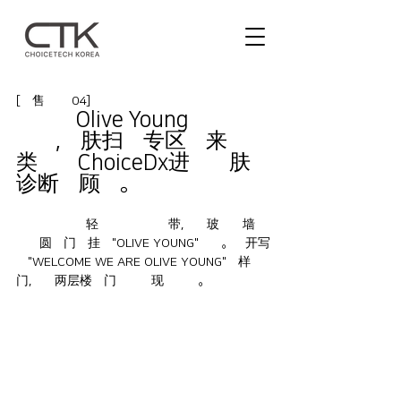
[零售故事 04]
在西面Olive Young釜山田浦
站店,皮肤扫描专区迎来了各
类使用ChoiceDx进行肌肤
诊断的顾客。
在釜山西面年轻人街的中心地带,一座玻璃幕墙打
造的圆形门店挂着"OLIVE YOUNG"招牌。推开写
有"WELCOME WE ARE OLIVE YOUNG"字样的
门,一座两层楼的门店便展现在眼前。