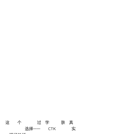
这是一个致力于通过科学揭示皮肤本真之美的品
牌所做出的选择——也是CTK美容科技实力的全