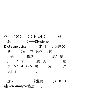
创立于1976年，DIBI MILANO的品牌名称本身便
承载着其核心哲学——
DIvisione 
BIotecnologica（生物技术部门）
。经过50年的
皮肤美容科学研究与持续创新，这一高端美容品
牌已确立了"美容医学前最后一道防线"的独特定
位。秉持"科学是揭示皮肤本真之美的方式"这一
哲学，DIBI MILANO始终致力于为每一位客户量
身设计个性化美容方案。
在这50年的生物科技专业积累之上，CTK的
AI基
础Skin Analyzer
应运而至。