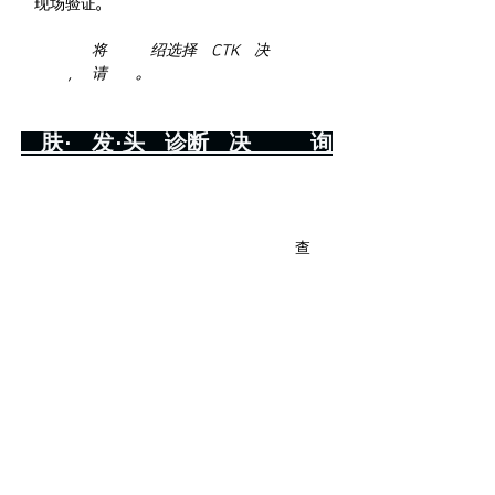
球现场验证。
本合作系列将依次介绍选择了CTK解决方案的合
作品牌，敬请期待。
皮肤·毛发·头皮诊断解决方案咨询
查看全部
最新文章