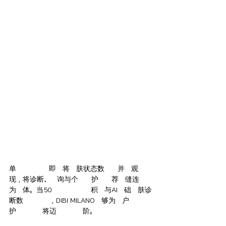
单次精准分析即可将皮肤状态数据化并直观呈
现，将诊断、咨询与个性化护理推荐无缝连接
为一体。当50年的生物科技积累与AI基础皮肤诊
断数据相融合，DIBI MILANO能够为客户提供的
护理精准度将迈上全新台阶。